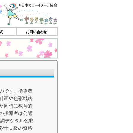
のです。指導者
計画や色彩戦略
た同時に教育的
の指導者は公認
公認デジタル色彩
彩士１級の資格