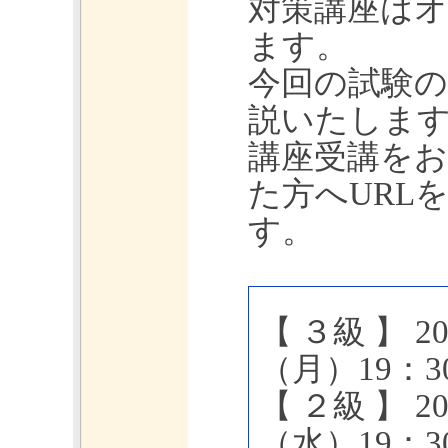
対策講座は
ます。
今回の試験の
説いたしま
講座受講を
た方へURL
す。
【 ３級 】 2
（月）19：3
【 ２級 】 2
（水）19：3